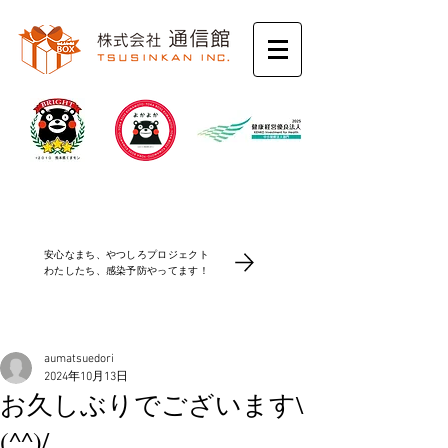
コロナ感染防止対策
安心なまち、やつしろプロジェクト
​わたしたち、感染予防やってます！
aumatsuedori
2024年10月13日
お久しぶりでございます\
(^^)/