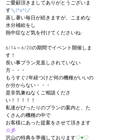
ご愛顧頂きましてありがとうございま
す
＼(^o^)／
蒸し暑い毎日が続きますが、こまめな
水分補給をし
熱中症など気を付けてくださいね
♪
6/14～6/20の期間でイベント開催しま
す！
長い事プラン見直しされていない
方・・・
もうすぐ2年経つけど何の機種がいいの
か分からない・・・
是非気兼ねなくご相談くださ
い！！！！！
私達がぴったりのプランの案内と、た
くさんの機種の中で
お客様にあった提案をさせて頂きます
☆彡
沢山の特典を準備しております
♡♥♡