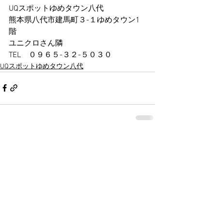
UQスポットゆめタウン八代 
熊本県八代市建馬町３-１ゆめタウン1
階 
ユニクロさん隣 
TEL　０９６５-３２-５０３０
UQスポットゆめタウン八代
すべて表示
最新記事