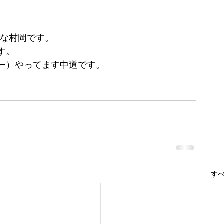
中な村岡です。
す。
ー）やってます中道です。
す