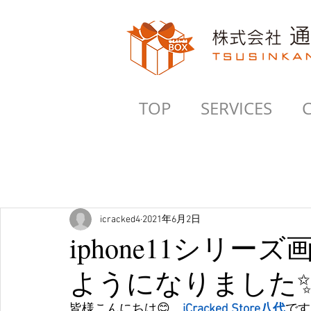
TOP
SERVICES
icracked4
2021年6月2日
iphone11シリ
ようになりました
皆様こんにちは😊　
iCracked Store八代
です