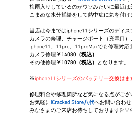
梅雨入りしているのがウソみたいに最近は
こまめな水分補給をして熱中症に気を付け
当店は今まではiphone11シリーズのデ
カメラの修理、チャージポート（充電口）
iphone11、11pro、11proMaxでも修
カメラ修理
￥14080（税込）
その他修理
￥10780（税込）
となります。
※
iphone11シリーズのバッテリー交換
修理料金や修理箇所など気になる点がござ
お気軽に
iCracked Store八代
へお問い合わせ
みなさまのご来店お待ちしております(≧▽≦