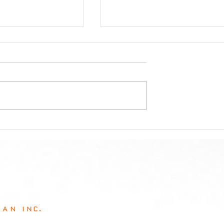
の持ちが気になる
夏季休業(お盆休み)のお知
てませんか？
せ
​〒866-0852
熊本県八代市大手町1-6-27 オレン
TEL/0965-33-9300
FAX/0965-30-7088