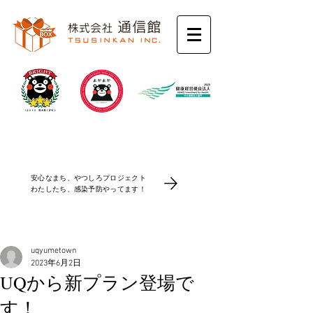
コロナ感染防止対策
安心なまち、やつしろプロジェクト
​わたしたち、感染予防やってます！
uqyumetown
2023年6月2日
UQから新プラン登場で
す！