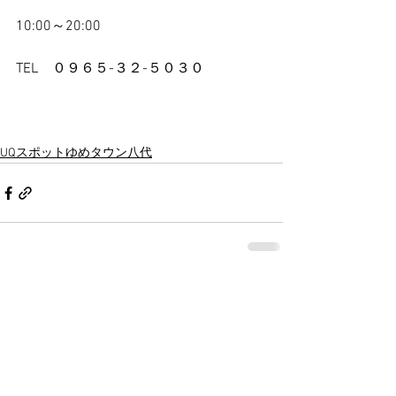
10:00～20:00
TEL　０９６５-３２-５０３０
UQスポットゆめタウン八代
すべて表示
最新記事