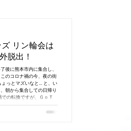
ンズ リン輪会は
外脱出！
終了後に熊本市内に集合し、
、このコロナ禍の今、夜の街
ちょっとマズいなと… と、い
に、朝から集合しての日帰り
禍での転換ですが、ＧｏＴ
割引を駆使して、...