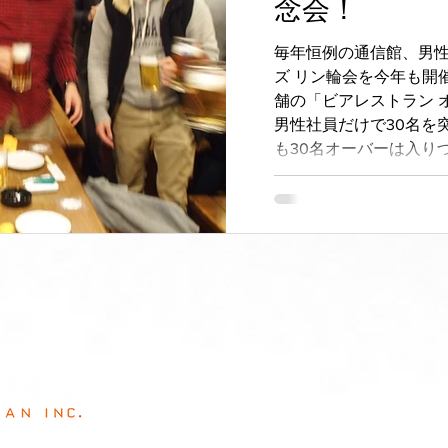
念会！
毎年恒例の通信館、男
ズ リン輪会を今年も開
舗の「ビアレストラン 
男性社員だけで30名を
も30名オーバーは入りづ
​〒866-0852
熊本県八代市大手町1-6-27 オレン
TEL/0965-33-9300
FAX/0965-30-7088