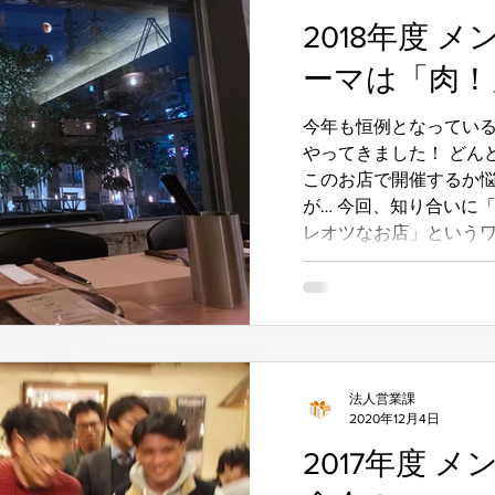
2018年度 メ
ーマは「肉！
今年も恒例となってい
やってきました！ どん
このお店で開催するか
が… 今回、知り合いに
レオツなお店」というワ
に「外部委託？」してしま
法人営業課
2020年12月4日
2017年度 メ