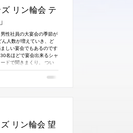
ンズ リン輪会 テ
」
る男性社員の大宴会の季節が
どん人数が増えていき、ど
悩ましい宴会でもあるのです
「30名ほどで宴会出来るシャ
ードで聞きまくり。 つい
いました。...
ンズ リン輪会 望