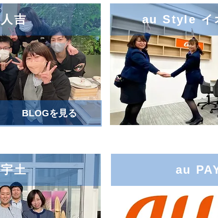
e 人吉
au Styl
BLOGを見る
e 宇土
au P