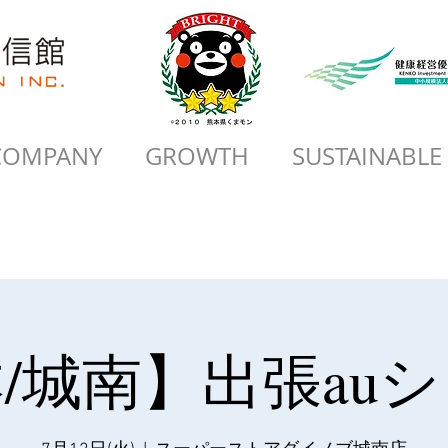
COMPANY
GROWTH
SUSTAINABLE
/城南】出張au