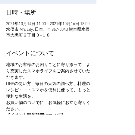
日時・場所
2021年10月14日 11:00 – 2021年10月16日 18:00
水俣市 M's city, 日本、〒867-0043 熊本県水俣
市大黒町２丁目３−１８
イベントについて
地域のお客様のお困りごとに寄り添って、よ
り充実したスマホライフをご案内させていた
だきます。
LINEの使い方、毎日の天気の調べ方、料理の
レシピ・・・スマホを便利に使って、もっと
便利な生活を。
お買い物のついでに、お気軽にお立ち寄りく
ださい。
【イベント開催時間について】
イベント初日9/13は会場準備の為開始時間が
下記の通りになります。
10/114(木)・・・11:00～18:00