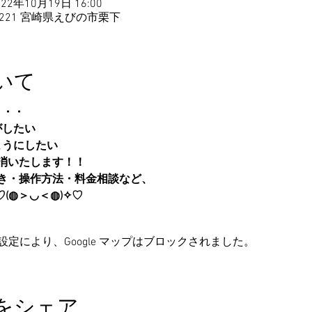
022年10月19日 16:00
4221 宮崎県えびの市栗下
いて
・・・
がしたい
ようにしたい
消いたします！！
き・操作方法・料金相談など、
(◍＞◡＜◍)✧♡
の設定により、Google マップはブロックされました。
をシェア