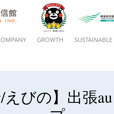
COMPANY
GROWTH
SUSTAINABLE
/えびの】出張a