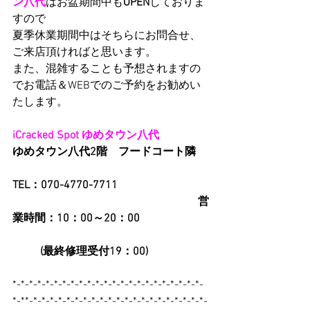
ン八代
はお盆期間中も
OPEN
しておりま
すので
夏季休業期間中はそちらにお問合せ、
ご来店頂ければと思います。
また、混雑することも予想されますの
でお電話＆WEBでのご予約をお勧めい
たします。
iCracked Spot ゆめタウン八代　           
ゆめタウン八代2階　フードコート隣
TEL：070-4770-7711
営
業時間：10：00～20：00
　      (最終修理受付19：00)
*-*-*-*-*-*-*-*-*-*-*-*-*-*-*-*-*-*-*-*-*-*-*-
*-**-*-*-*-*-*-*-*-*-*-*-*-*-*-*-*-*-*-*-*-*-*-