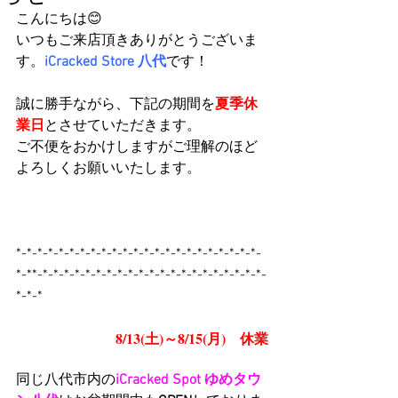
こんにちは😊
いつもご来店頂きありがとうございま
す。
iCracked Store 八代
です！
誠に勝手ながら、下記の期間を
夏季休
業日
とさせていただきます。
ご不便をおかけしますがご理解のほど
よろしくお願いいたします。
*-*-*-*-*-*-*-*-*-*-*-*-*-*-*-*-*-*-*-*-*-*-*-
*-**-*-*-*-*-*-*-*-*-*-*-*-*-*-*-*-*-*-*-*-*-*-
*-*-*
　　　　　　　8/13(土)～8/15(月)　休業
同じ八代市内の
iCracked Spot ゆめタウ