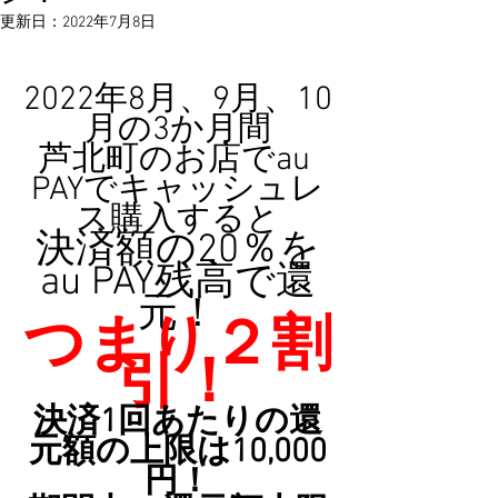
更新日：
2022年7月8日
2022年8月、9月、10
月の3か月間
芦北町のお店でau 
PAYでキャッシュレ
ス購入すると
決済額の20％を
au PAY残高で還
元！
つまり２割
引！
決済1回あたりの還
元額の上限は10,000
円！