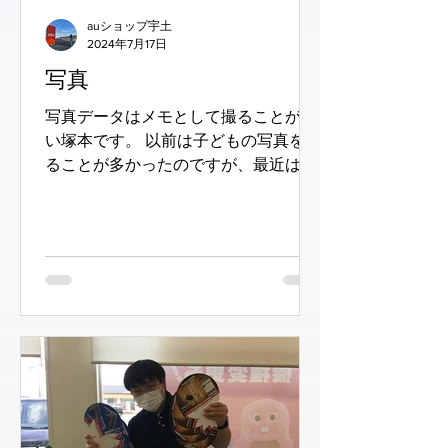
auショップ宇土
2024年7月17日
写真
写真データはメモとして撮ることが多
い塚本です。 以前は子どもの写真を撮
ることが多かったのですが、最近はメ
モ代わりで写真を撮ることが増えてき
ました。 さてさて、 新しいGalaxyで
は撮った人物の写真をイラストにして
くれるＡＩ機能があります。スタッフ
で遊んでみました(笑)...