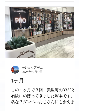
auショップ宇土
2024年10月17日
1ヶ月
この１ヶ月で３回、美里町の3333段の
石段にのぼってきました塚本です。 有
名な？ダンベルおじさんにも会えまし
た(^^) さてさて、 iPhone16シリーズが