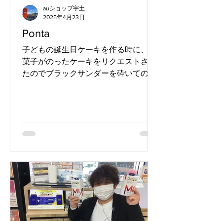
auショップ宇土
2025年4月23日
Ponta
子どもの誕生日ケーキを作る時に、お
菓子がのったケーキをリクエストされ
たのでブラックサンダーを砕いてのせ
ました塚本です。 生クリームとブラッ
クサンダーのケーキ、家族に好評でし
た(^^) さてさて、 今週のPontaパスのウ
ィークリーローソンは冷凍食品のクー
ポンが出てます！...