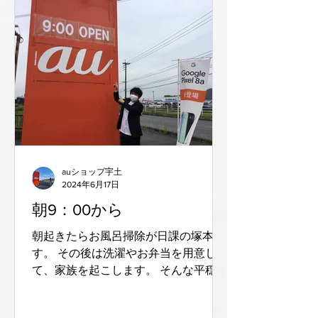
auショップ宇土
2024年6月17日
朝9：00から
朝起きたらお風呂掃除が日課の塚本で
す。 その後は洗濯やお弁当を用意し
て、家族を起こします。 そんな平穏な
日々が幸せですね。 さてさて、 auシ
ョップ宇土の営業時間は朝９：００〜