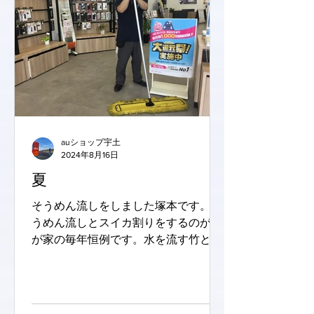
auショップ宇土
2024年8月16日
夏
そうめん流しをしました塚本です。 そ
うめん流しとスイカ割りをするのが我
が家の毎年恒例です。水を流す竹とめ
んつゆを入れる器を近所の竹やぶから
竹をとってきて作りました。おもに主
人が(笑) さてさて、 お客様に気持ちよ
く過ごしていただくために、日々店内