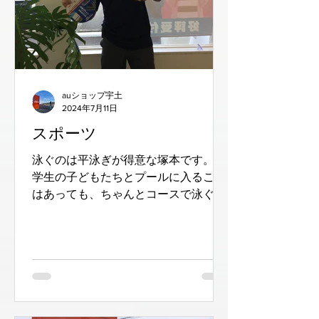
auショップ宇土
2024年7月11日
スポーツ
泳ぐのは平泳ぎが得意な塚本です。 小
学生の子どもたちとプールに入ること
はあっても、ちゃんとコースで泳ぐこ
とは数年してなかったのですが、久し
ぶりに５０ｍ泳ぎました。やっぱり気
持ちいいですね。この夏はプールに通
おうかと思いました(^^) さてさて、...