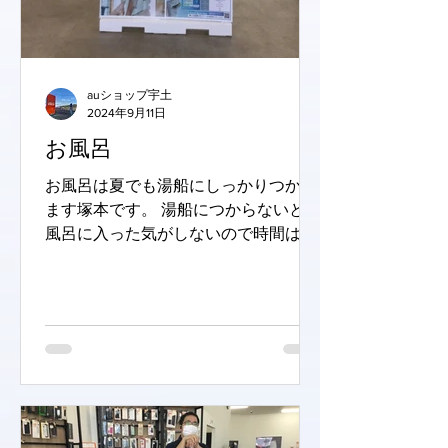
auショップ宇土
2024年9月11日
お風呂
お風呂は夏でも湯船にしっかりつかり
ます塚本です。 湯船につからないとお
風呂に入った気がしないので時間は短
くても湯船につかります。その時の気
分でハッカ油をいれたり、庭のよもぎ
をいれたりします。 さてさて、 auシ
ョップで「スマートバスマット」の販
売がはじまりました。...