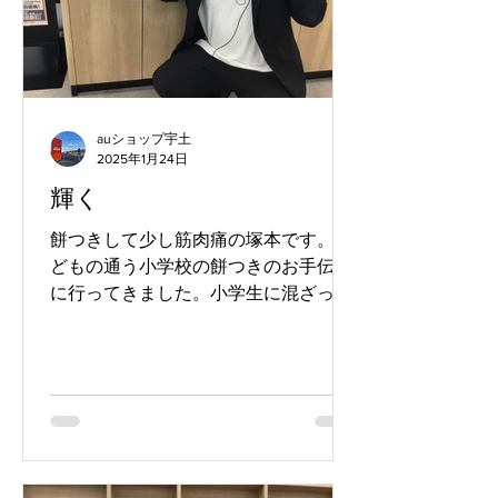
auショップ宇土
2025年1月24日
輝く
餅つきして少し筋肉痛の塚本です。 子
どもの通う小学校の餅つきのお手伝い
に行ってきました。小学生に混ざって
私も杵でぺったんぺったんつきまし
た。杵臼でお餅をつく文化を輝く子ど
もたちの未来へ繋いでいきたいです。
さてさて、 輝くと言えばスマートホン
を輝かせる「キーパー」というアイ...