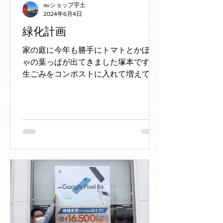
auショップ宇土
2024年6月4日
緑化計画
家の庭に今年も勝手にトマトとかぼち
ゃの葉っぱが出てきました塚本です。
生ごみをコンポストに入れて増えてき
たら庭に出していたので、そこから芽
が出たようです。食べられるように育
ってくれるのを見守ります。 さてさ
て、 最近の宇土店内は緑を増やしてい
ます。...