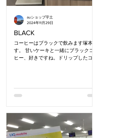
auショップ宇土
2024年11月29日
BLACK
コーヒーはブラックで飲みます塚本で
す。 甘いケーキと一緒にブラックコー
ヒー、好きですね。ドリップしたコー
ヒーかすは乾燥して冷蔵庫のにおいと
りに再利用します。 さてさて、 店頭
ではブラックフライデーのセールを開
催中です。 今週末12/1までです！お急
ぎください。...