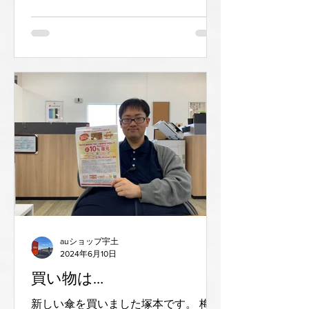
夕方１８：００です。朝一番は来客が
少ない時間帯で予約なしでも受付がス
ムーズなのでオススメです！...
auショップ宇土
2024年6月10日
買い物は…
新しい傘を買いました塚本です。 梅雨