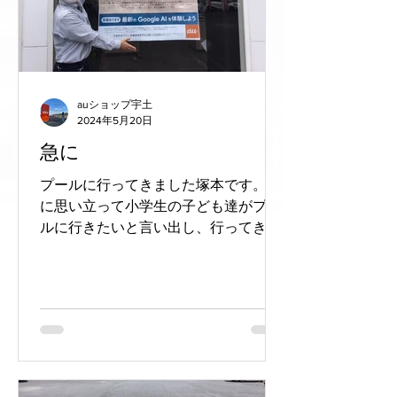
auショップ宇土
2024年5月20日
急に
プールに行ってきました塚本です。 急
に思い立って小学生の子ども達がプー
ルに行きたいと言い出し、行ってきま
した。温水プールでもないので、週末
気温が高かったとはいえ水に浸かると
寒くなりました(笑) さてさて、 auショ
ップ宇土の最近は、予約なしで来店さ
れる方も受け入れやすくなっ...