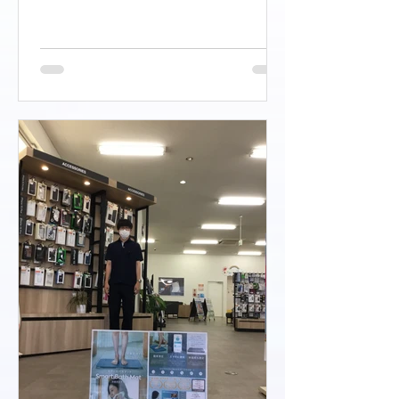
発売してもうすぐ１ヶ月です。ＰＲＯ
やＰｒｏＭＡＸ、Ｐｌｕｓは予約が必
要ですが、iPhone16は店頭在庫もあり
ます。...