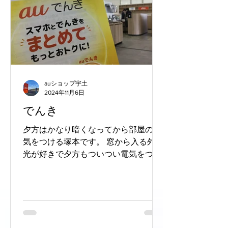
auショップ宇土
2024年11月6日
でんき
夕方はかなり暗くなってから部屋の電
気をつける塚本です。 窓から入る外の
光が好きで夕方もついつい電気をつけ
るのが遅くなりがちです(笑) さてさ
て、 皆様のご自宅は電気の契約はどち
らでしょうか？ auやUQをご利用なら
でんきもまとめてお得につかいましょ
う！...