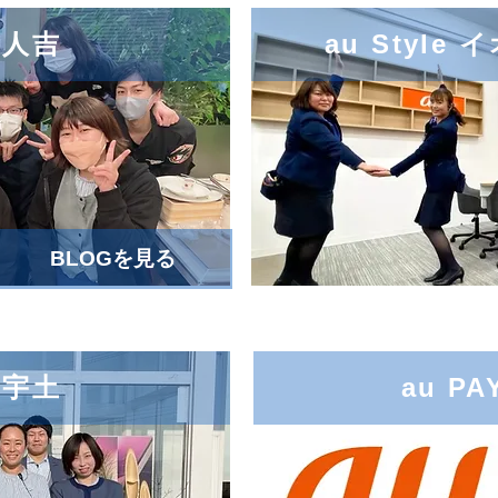
e 人吉
au Styl
BLOGを見る
e 宇土
au P